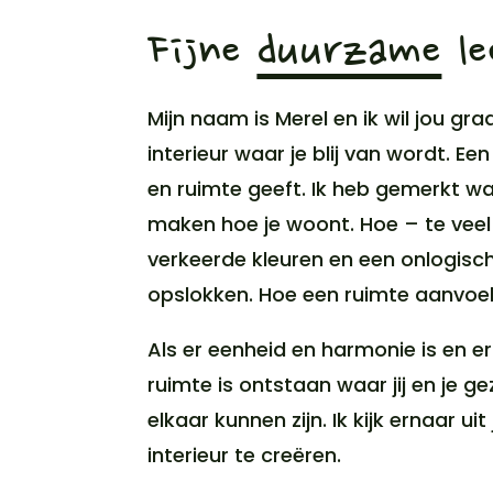
Fijne
duurzame
le
Mijn naam is Merel en ik wil jou gr
interieur waar je blij van wordt. Een
en ruimte geeft. Ik heb gemerkt wa
maken hoe je woont. Hoe – te veel
verkeerde kleuren en een onlogisch
opslokken. Hoe een ruimte aanvoelt
Als er eenheid en harmonie is en er
ruimte is ontstaan waar jij en je g
elkaar kunnen zijn. Ik kijk ernaar uit
interieur te creëren.