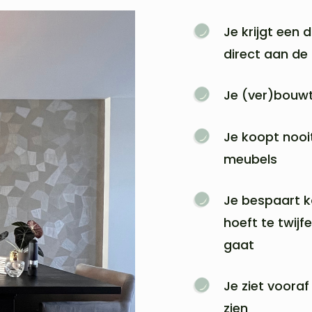
Je krijgt een 
direct aan de 
Je (ver)bouwt 
Je koopt nooit
meubels
Je bespaart k
hoeft te twijf
gaat
Je ziet vooraf
zien