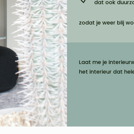
dat ook duurz
zodat je weer blij wo
Laat me je interieur
het interieur dat hele