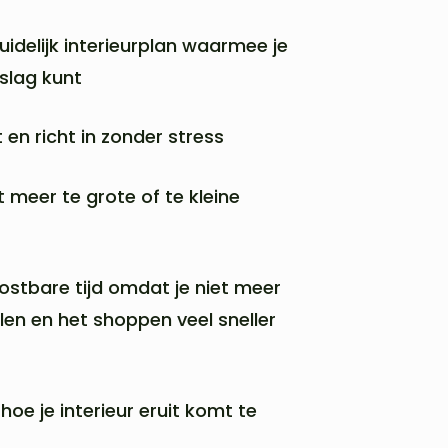
duidelijk interieurplan waarmee je
slag kunt
en richt in zonder stress
 meer te grote of te kleine
ostbare tijd omdat je niet meer
elen en het shoppen veel sneller
 hoe je interieur eruit komt te