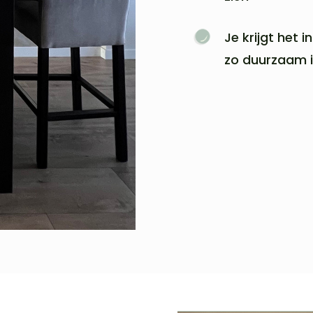
Je krijgt het i
zo duurzaam is 