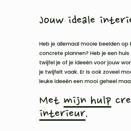
Jouw ideale interi
Heb je allemaal mooie beelden op P
concrete plannen? Heb je een huis
twijfel je of je ideeën voor jouw wo
je twijfelt vaak. Er is ook zoveel mo
leuke ideeën een mooi geheel maak
Met
mijn hulp
cre
interieur
.